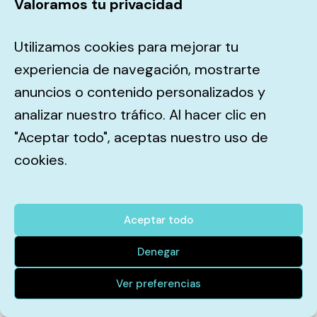
Los nuevos que te prueban y se vuelven
Valoramos tu privacidad
habituales (y traen amigos)
El efecto compuesto: más clientes → más
Utilizamos cookies para mejorar tu
reseñas → mejor posicionamiento en Google
experiencia de navegación, mostrarte
→ MÁS clientes
anuncios o contenido personalizados y
El ahorro en tiempo de atender llamadas
analizar nuestro tráfico. Al hacer clic en
de «¿qué hay hoy?»
"Aceptar todo", aceptas nuestro uso de
cookies.
El ROI es brutal.
Aceptar todo
Lo que NO vale con
Denegar
tener
Ver preferencias