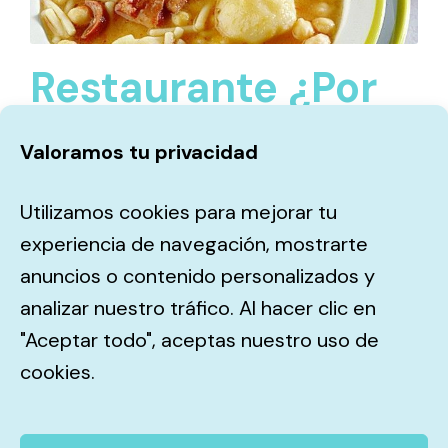
Restaurante ¿Por
qué tus mesas no
Valoramos tu privacidad
están siempre
Utilizamos cookies para mejorar tu
llenas?
experiencia de navegación, mostrarte
anuncios o contenido personalizados y
06/02/2026
analizar nuestro tráfico. Al hacer clic en
"Aceptar todo", aceptas nuestro uso de
cookies.