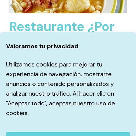
Restaurante ¿Por
qué tus mesas no
Valoramos tu privacidad
están siempre
Utilizamos cookies para mejorar tu
llenas?
experiencia de navegación, mostrarte
anuncios o contenido personalizados y
06/02/2026
analizar nuestro tráfico. Al hacer clic en
"Aceptar todo", aceptas nuestro uso de
cookies.