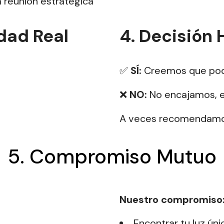
 reunión estratégica
idad Real
4. Decisión
✅
SÍ:
Creemos que pod
❌
NO:
No encajamos, e
A veces recomendamos 
5. Compromiso Mutuo
Nuestro compromiso
Encontrar tu luz úni