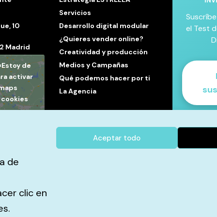
INV
Servicios
Suscríbe
ue, 10
Desarrollo digital modular
el Test d
¿Quieres vender online?
D
32 Madrid
Creatividad y producción
Medios y Campañas
 «Estoy de
ra activar
Qué podemos hacer por ti
 maps
sus
La Agencia
e cookies
acuerdo
✓ Un
pers
Aceptar todo
✓ Infor
elegir 
ia de
✓ Sin pro
acer clic en
es.