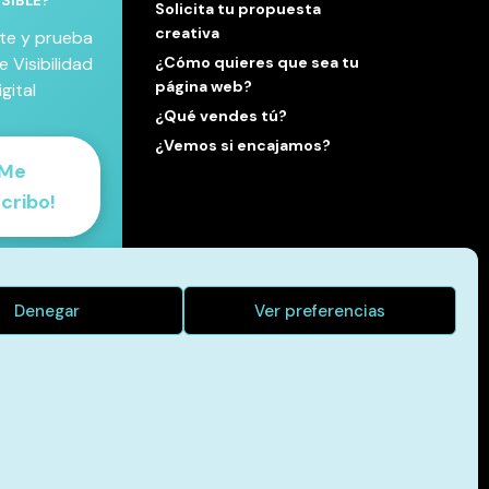
ISIBLE?
Solicita tu propuesta
creativa
te y prueba
e Visibilidad
¿Cómo quieres que sea tu
página web?
igital
¿Qué vendes tú?
¿Vemos si encajamos?
Me
cribo!
a nueva
pectiva
Denegar
Ver preferencias
mación para
con libertad
mesas vacías.