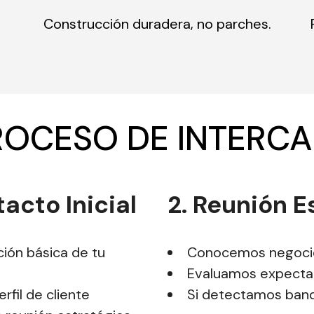
Construcción duradera, no parches.
ROCESO DE INTERC
acto Inicial
2. Reunión E
ión básica de tu
Conocemos negocio,
Evaluamos expectat
rfil de cliente
Si detectamos band