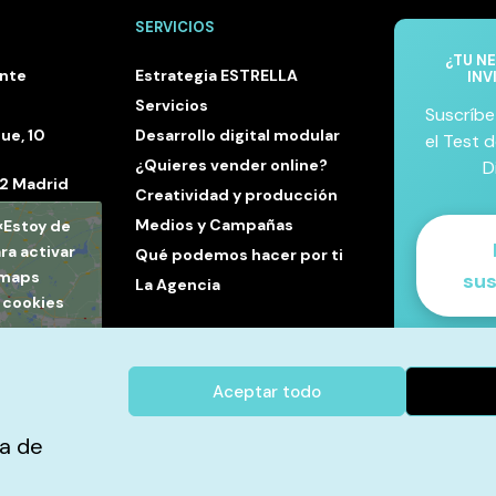
SERVICIOS
¿TU N
ente
Estrategia ESTRELLA
INV
Servicios
Suscríbe
ue, 10
Desarrollo digital modular
el Test d
¿Quieres vender online?
D
32 Madrid
Creatividad y producción
Medios y Campañas
 «Estoy de
ra activar
Qué podemos hacer por ti
 maps
sus
La Agencia
e cookies
acuerdo
✓ Un
pers
Aceptar todo
✓ Infor
elegir 
ia de
✓ Sin pro