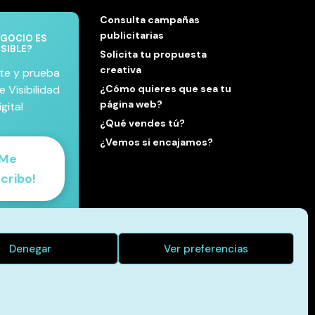
Consulta campañas
publicitarias
EGOCIO ES
ISIBLE?
Solicita tu propuesta
creativa
te y prueba
e Visibilidad
¿Cómo quieres que sea tu
página web?
igital
¿Qué vendes tú?
¿Vemos si encajamos?
Me
cribo!
a nueva
pectiva
Denegar
Ver preferencias
mación para
con libertad
mesas vacías.