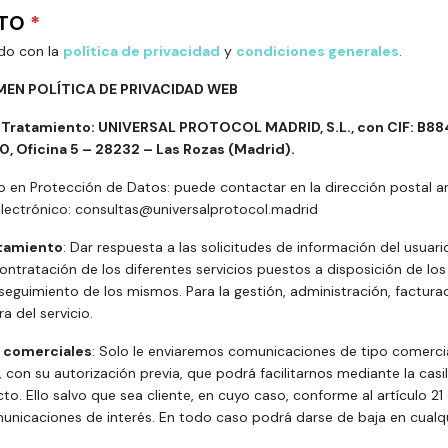
NTO
*
rdo con la
política de privacidad
y
condiciones generales
.
EN POLÍTICA DE PRIVACIDAD WEB
Tratamiento: UNIVERSAL PROTOCOL MADRID, S.L., con CIF: B884
, Oficina 5 – 28232 – Las Rozas (Madrid).
 en Protección de Datos: puede contactar en la dirección postal a
electrónico: consultas@universalprotocol.madrid
atamiento
: Dar respuesta a las solicitudes de información del usuario
ntratación de los diferentes servicios puestos a disposición de los
seguimiento de los mismos. Para la gestión, administración, facturac
a del servicio.
 comerciales
: Solo le enviaremos comunicaciones de tipo comerci
, con su autorización previa, que podrá facilitarnos mediante la cas
cto. Ello salvo que sea cliente, en cuyo caso, conforme al artículo 21
unicaciones de interés. En todo caso podrá darse de baja en cual