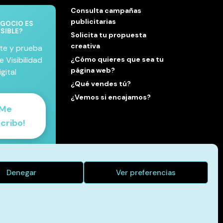
Consulta campañas
publicitarias
EGOCIO ES
ISIBLE?
Solicita tu propuesta
creativa
te y prueba
e Visibilidad
¿Cómo quieres que sea tu
página web?
igital
¿Qué vendes tú?
¿Vemos si encajamos?
Me
cribo!
a nueva
pectiva
Denegar
Ver preferencias
mación para
con libertad
mesas vacías.