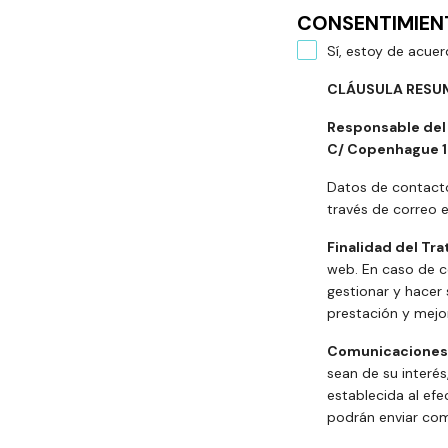
CONSENTIMIE
Sí, estoy de acue
CLÁUSULA RESUM
Responsable del 
C/ Copenhague 10
Datos de contacto
través de correo 
Finalidad del Tr
web. En caso de co
gestionar y hacer 
prestación y mejor
Comunicaciones
sean de su interés
establecida al efe
podrán enviar com