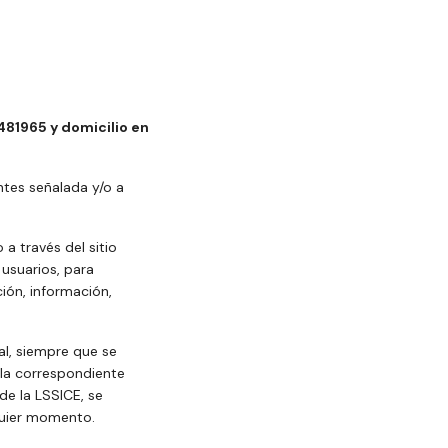
81965 y domicilio en
ntes señalada y/o a
 a través del sitio
 usuarios, para
ión, información,
al, siempre que se
illa correspondiente
 de la LSSICE, se
quier momento.