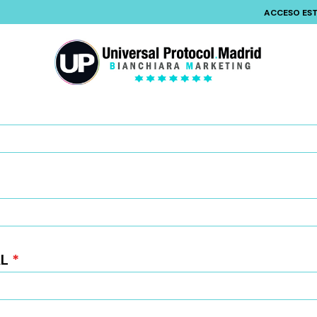
ACCESO ES
AL
*