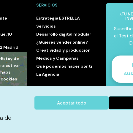
SERVICIOS
¿TU N
ente
Estrategia ESTRELLA
INV
Servicios
Suscríbe
ue, 10
Desarrollo digital modular
el Test d
¿Quieres vender online?
D
32 Madrid
Creatividad y producción
Medios y Campañas
 «Estoy de
ra activar
Qué podemos hacer por ti
 maps
sus
La Agencia
e cookies
acuerdo
✓ Un
pers
Aceptar todo
✓ Infor
elegir 
ia de
✓ Sin pro