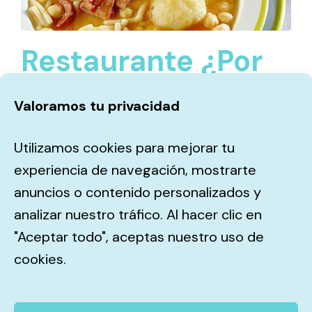
Restaurante ¿Por
qué tus mesas no
Valoramos tu privacidad
están siempre
Utilizamos cookies para mejorar tu
llenas?
experiencia de navegación, mostrarte
anuncios o contenido personalizados y
06/02/2026
analizar nuestro tráfico. Al hacer clic en
"Aceptar todo", aceptas nuestro uso de
cookies.