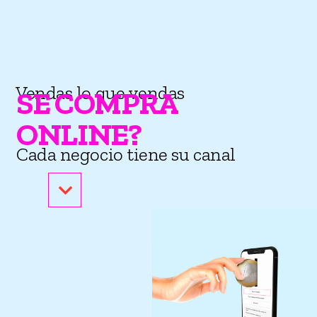
Vendas lo que vendas
SE COMPRA
ONLINE?
Cada negocio tiene su canal